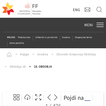
KONTAK
I
ENG
MENI
KNJIGE:
Predstavitev
Učbeniki in priročniki
Gradiva
Stopenjska berila
Letna poročila
Homepage
Knjige
Gradiva
Zborniki Simpozija Obdobja
Obdobja 28
28. OBDOBJA
Pojdi na