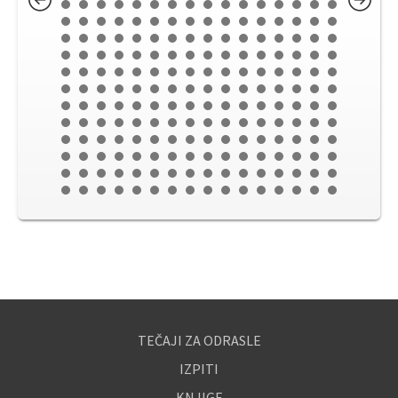
TEČAJI ZA ODRASLE
IZPITI
KNJIGE