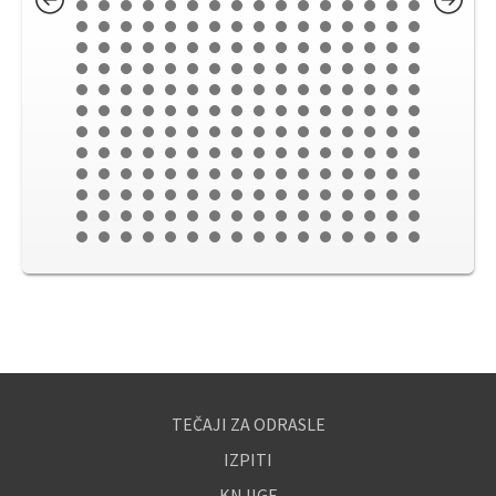
TEČAJI ZA ODRASLE
IZPITI
KNJIGE