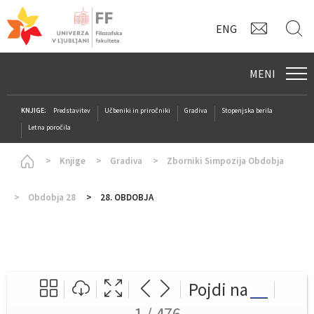
KONTAK
I
ENG
MENI
KNJIGE:
Predstavitev
Učbeniki in priročniki
Gradiva
Stopenjska berila
Letna poročila
Homepage
Knjige
Gradiva
Zborniki Simpozija Obdobja
Obdobja 28
28. OBDOBJA
Pojdi na