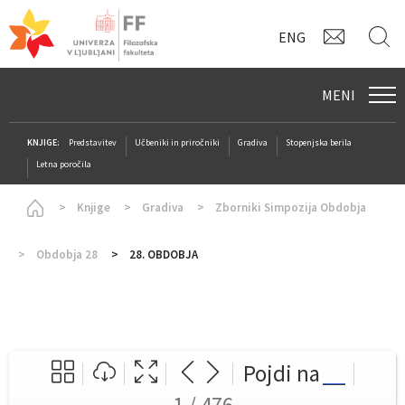
KONTAK
I
ENG
MENI
KNJIGE:
Predstavitev
Učbeniki in priročniki
Gradiva
Stopenjska berila
Letna poročila
Homepage
Knjige
Gradiva
Zborniki Simpozija Obdobja
Obdobja 28
28. OBDOBJA
Pojdi na