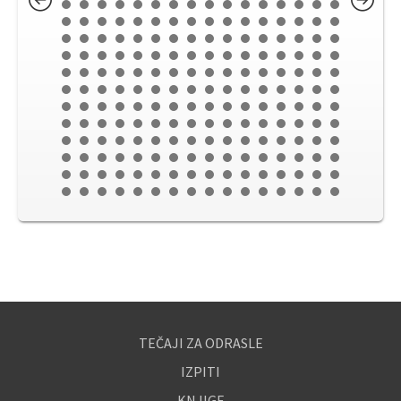
TEČAJI ZA ODRASLE
IZPITI
KNJIGE