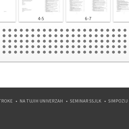
4-5
6-7
TROKE
NA TUJIH UNIVERZAH
SEMINAR SSJLK
SIMPOZIJ
tagram