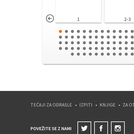
1
2-3
TEČAJI ZA ODRASLE
IZPITI
KNJIGE
ZA O
Twitter
Facebook
Ins
POVEŽITE SE Z NAMI