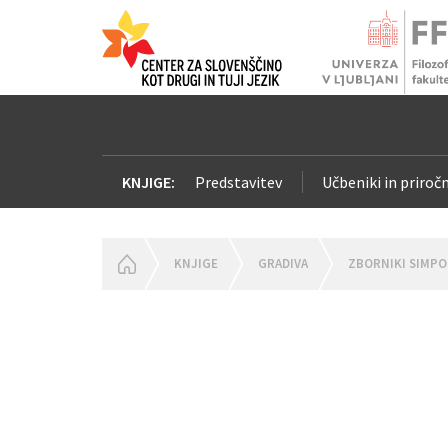
KNJIGE:
Predstavitev
Učbeniki in priročn
HOMEPAGE
KNJIGE
GRADIVA
ZBORNIKI SIMPO