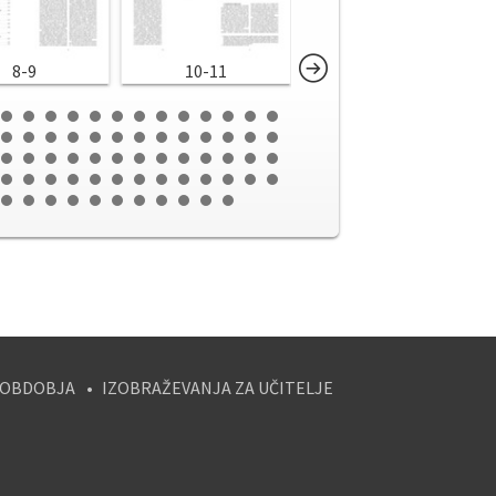
8-9
10-11
12-13
 OBDOBJA
IZOBRAŽEVANJA ZA UČITELJE