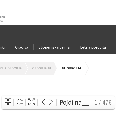
iki
Gradiva
Stopenjska berila
Letna poročila
ZIJA OBDOBJA
OBDOBJA 28
28. OBDOBJA
Pojdi na
1 / 476