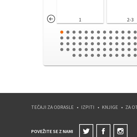
1
2-3
TEČAJI ZA ODRASLE
IZPITI
KNJIGE
ZA O
Twitter
Facebook
Ins
POVEŽITE SE Z NAMI