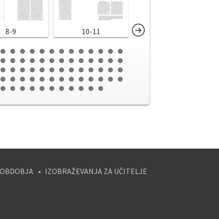
8-9
10-11
12-13
 OBDOBJA
IZOBRAŽEVANJA ZA UČITELJE