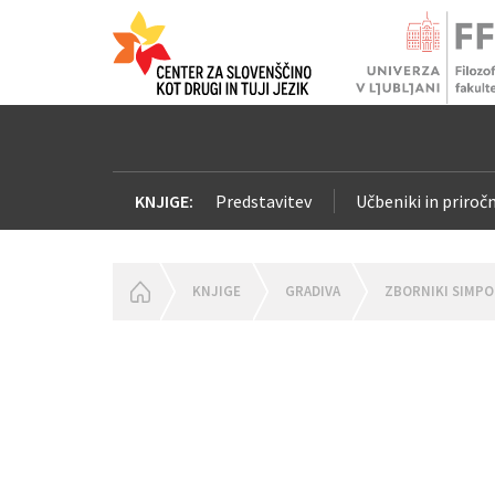
KNJIGE:
Predstavitev
Učbeniki in priročn
HOMEPAGE
KNJIGE
GRADIVA
ZBORNIKI SIMPO