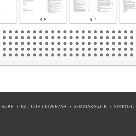
4-5
6-7
TROKE
NA TUJIH UNIVERZAH
SEMINAR SSJLK
SIMPOZIJ
tagram