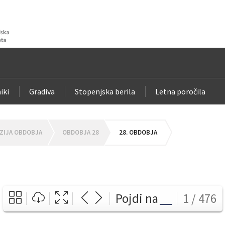
iki
Gradiva
Stopenjska berila
Letna poročila
ZIJA OBDOBJA
OBDOBJA 28
28. OBDOBJA
Pojdi na
1 / 476