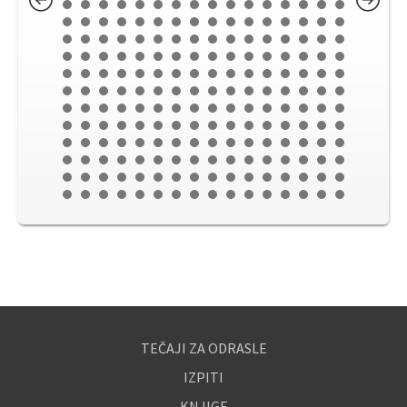
TEČAJI ZA ODRASLE
IZPITI
KNJIGE