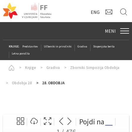
KONTAK
I
ENG
MENI
KNJIGE:
Predstavitev
Učbeniki in priročniki
Gradiva
Stopenjska berila
Letna poročila
Homepage
Knjige
Gradiva
Zborniki Simpozija Obdobja
Obdobja 28
28. OBDOBJA
Pojdi na