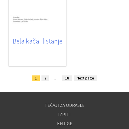
Bela kača_listanje
1
2
…
18
Next page
TEČAJI ZA ODRASLE
IZPITI
KNJIGE