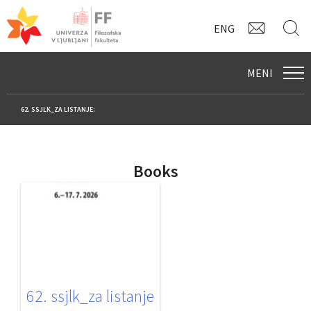
KONTAK
I
ENG
MENI
62. SSJLK_ZA LISTANJE:
Books
62. ssjlk_za listanje