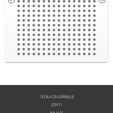
TEČAJI ZA ODRASLE
IZPITI
KNJIGE