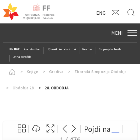
KONTAK
I
ENG
MENI
KNJIGE:
Predstavitev
Učbeniki in priročniki
Gradiva
Stopenjska berila
Letna poročila
Homepage
Knjige
Gradiva
Zborniki Simpozija Obdobja
Obdobja 28
28. OBDOBJA
Pojdi na