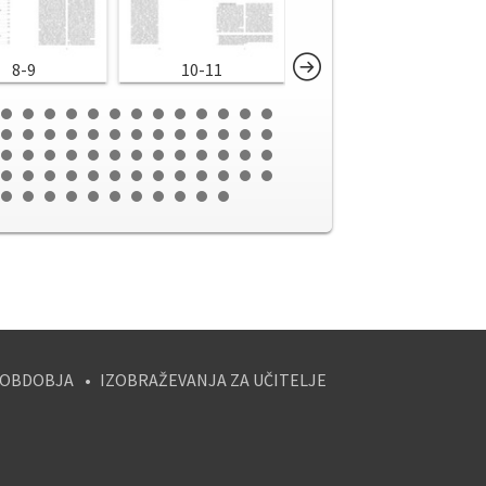
8-9
10-11
12-13
 OBDOBJA
IZOBRAŽEVANJA ZA UČITELJE