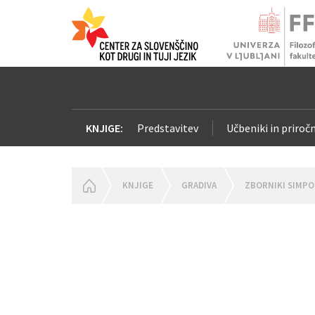
KNJIGE:
Predstavitev
Učbeniki in priročn
HOMEPAGE
KNJIGE
GRADIVA
ZBORNIKI SIMPO