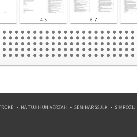
4-5
6-7
TROKE
NA TUJIH UNIVERZAH
SEMINAR SSJLK
SIMPOZIJ
tagram