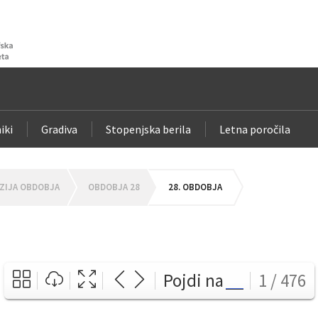
iki
Gradiva
Stopenjska berila
Letna poročila
ZIJA OBDOBJA
OBDOBJA 28
28. OBDOBJA
Pojdi na
1 / 476