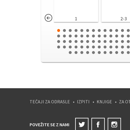
1
2-3
TEČAJI ZA ODRASLE
IZPITI
KNJIGE
ZA O
Twitter
Facebook
Ins
POVEŽITE SE Z NAMI