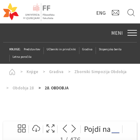
KONTAK
I
ENG
MENI
KNJIGE:
Predstavitev
Učbeniki in priročniki
Gradiva
Stopenjska berila
Letna poročila
Homepage
Knjige
Gradiva
Zborniki Simpozija Obdobja
Obdobja 28
28. OBDOBJA
Pojdi na