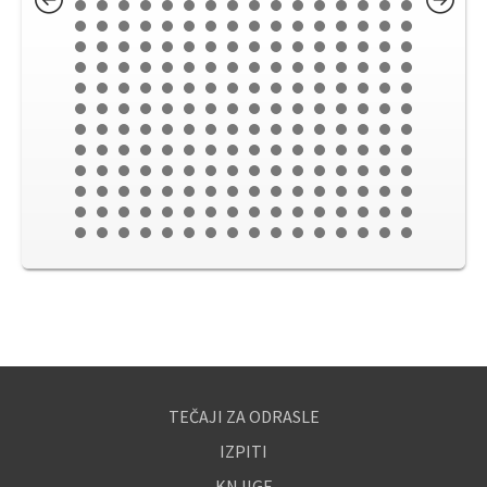
TEČAJI ZA ODRASLE
IZPITI
KNJIGE