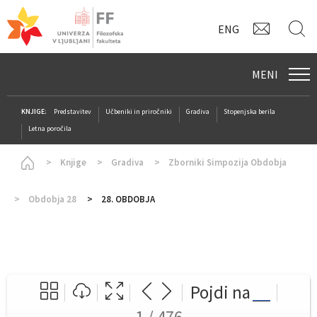
KONTAK
I
ENG
MENI
KNJIGE:
Predstavitev
Učbeniki in priročniki
Gradiva
Stopenjska berila
Letna poročila
Homepage
Knjige
Gradiva
Zborniki Simpozija Obdobja
Obdobja 28
28. OBDOBJA
Pojdi na