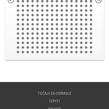
TEČAJI ZA ODRASLE
IZPITI
KNJIGE