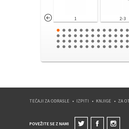
1
2-3
TEČAJI ZA ODRASLE
IZPITI
KNJIGE
ZA O
Twitter
Facebook
Ins
POVEŽITE SE Z NAMI