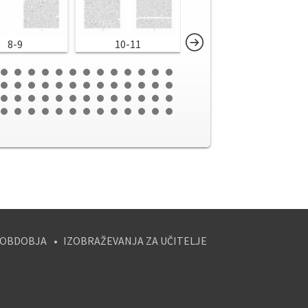
8-9
10-11
12-13
 OBDOBJA
IZOBRAŽEVANJA ZA UČITELJE