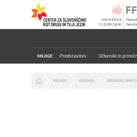
KNJIGE:
Predstavitev
Učbeniki in priročn
HOMEPAGE
KNJIGE
GRADIVA
ZBORNIKI SIMPO