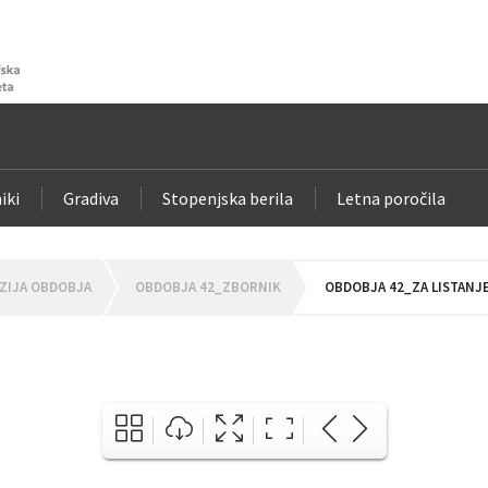
iki
Gradiva
Stopenjska berila
Letna poročila
ZIJA OBDOBJA
OBDOBJA 42_ZBORNIK
OBDOBJA 42_ZA LISTANJ