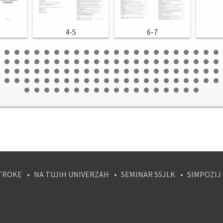
4-5
6-7
TROKE
NA TUJIH UNIVERZAH
SEMINAR SSJLK
SIMPOZIJ
tagram