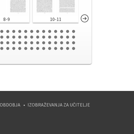
8-9
10-11
12-13
 OBDOBJA
IZOBRAŽEVANJA ZA UČITELJE