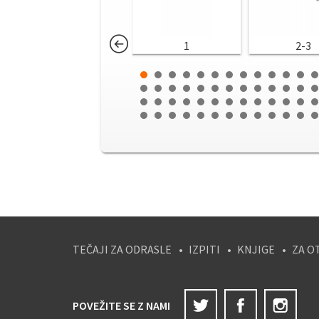
1
2-3
TEČAJI ZA ODRASLE
IZPITI
KNJIGE
ZA O
Twitter
Facebook
Ins
POVEŽITE SE Z NAMI