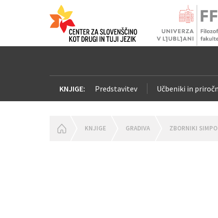
KNJIGE:
Predstavitev
Učbeniki in priročn
HOMEPAGE
KNJIGE
GRADIVA
ZBORNIKI SIMPO