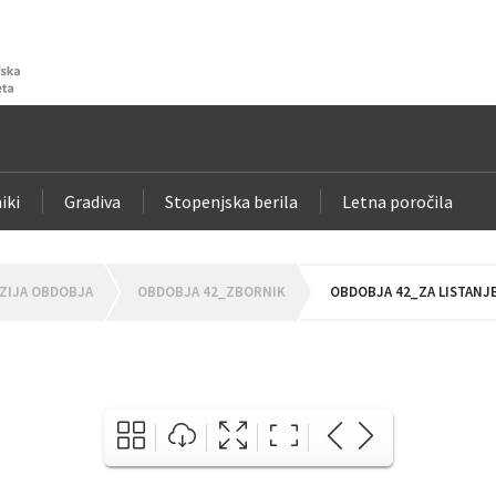
iki
Gradiva
Stopenjska berila
Letna poročila
ZIJA OBDOBJA
OBDOBJA 42_ZBORNIK
OBDOBJA 42_ZA LISTANJ