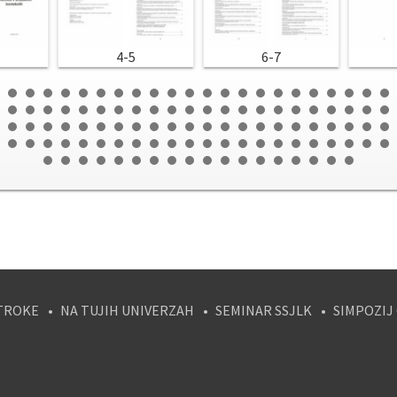
4-5
6-7
TROKE
NA TUJIH UNIVERZAH
SEMINAR SSJLK
SIMPOZIJ
tagram