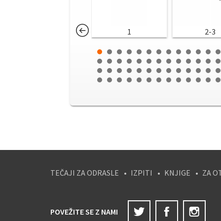
1
2-3
TEČAJI ZA ODRASLE
IZPITI
KNJIGE
ZA O
Twitter
Facebook
Ins
POVEŽITE SE Z NAMI