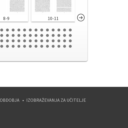
8-9
10-11
12-13
 OBDOBJA
IZOBRAŽEVANJA ZA UČITELJE