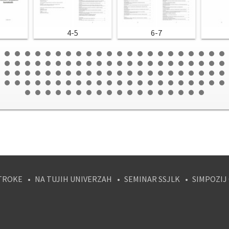
4-5
6-7
TROKE
NA TUJIH UNIVERZAH
SEMINAR SSJLK
SIMPOZIJ
tagram