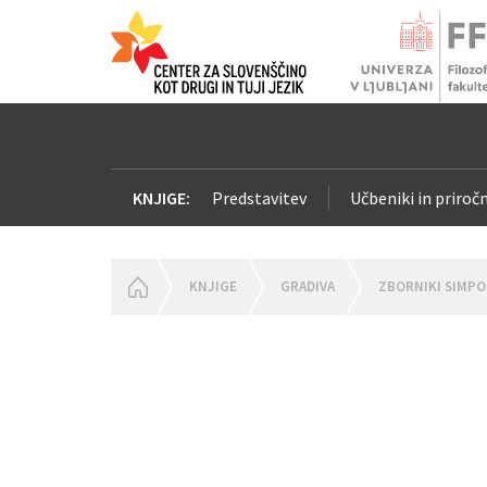
KNJIGE:
Predstavitev
Učbeniki in priročn
HOMEPAGE
KNJIGE
GRADIVA
ZBORNIKI SIMPO