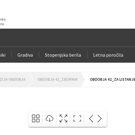
iki
Gradiva
Stopenjska berila
Letna poročila
ZIJA OBDOBJA
OBDOBJA 42_ZBORNIK
OBDOBJA 42_ZA LISTANJ