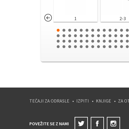
1
2-3
TEČAJI ZA ODRASLE
IZPITI
KNJIGE
ZA O
Twitter
Facebook
Ins
POVEŽITE SE Z NAMI