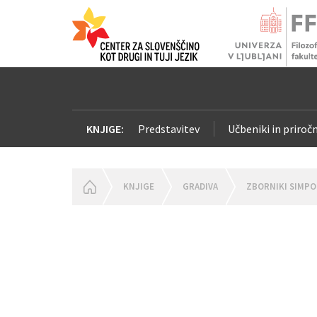
KNJIGE:
Predstavitev
Učbeniki in priročn
HOMEPAGE
KNJIGE
GRADIVA
ZBORNIKI SIMPO