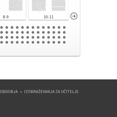
8-9
10-11
12-13
 OBDOBJA
IZOBRAŽEVANJA ZA UČITELJE