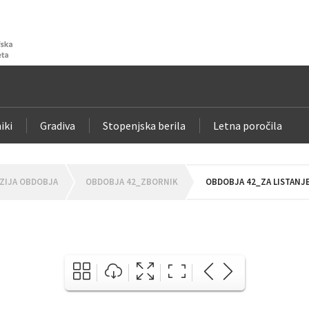
iki
Gradiva
Stopenjska berila
Letna poročila
ZIJA OBDOBJA
OBDOBJA 42_ZBORNIK
OBDOBJA 42_ZA LISTANJ