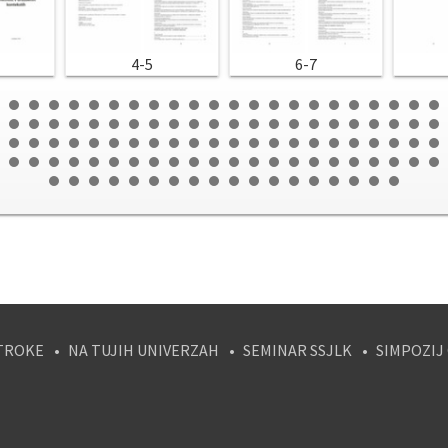
4-5
6-7
TROKE
NA TUJIH UNIVERZAH
SEMINAR SSJLK
SIMPOZIJ
tagram