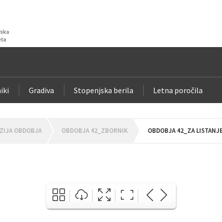
iki
Gradiva
Stopenjska berila
Letna poročila
ZIJA OBDOBJA
OBDOBJA 42_ZBORNIK
OBDOBJA 42_ZA LISTANJ