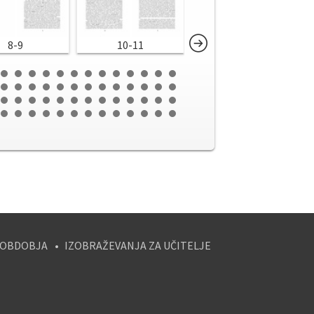
8-9
10-11
12-13
 OBDOBJA
IZOBRAŽEVANJA ZA UČITELJE