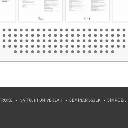
4-5
6-7
TROKE
NA TUJIH UNIVERZAH
SEMINAR SSJLK
SIMPOZIJ
tagram