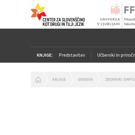
KNJIGE:
Predstavitev
Učbeniki in priročn
HOMEPAGE
KNJIGE
GRADIVA
ZBORNIKI SIMPO