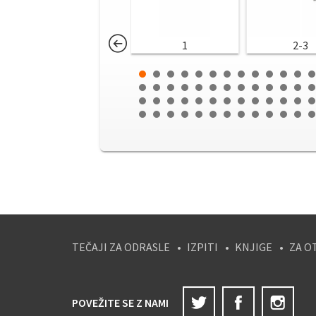
1
2-3
TEČAJI ZA ODRASLE
IZPITI
KNJIGE
ZA O
Twitter
Facebook
Ins
POVEŽITE SE Z NAMI