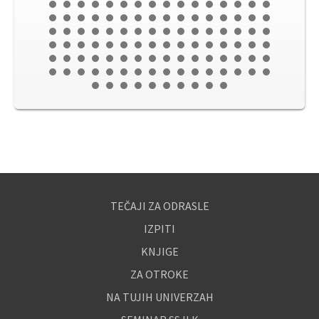
TEČAJI ZA ODRASLE
IZPITI
KNJIGE
ZA OTROKE
NA TUJIH UNIVERZAH