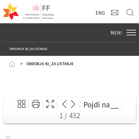
KONTAK
I
ENG
MENI
OBDOBJA 43_ZA LISTANJE:
Homepage
OBDOBJA 43_ZA LISTANJE
Pojdi na
1 / 432