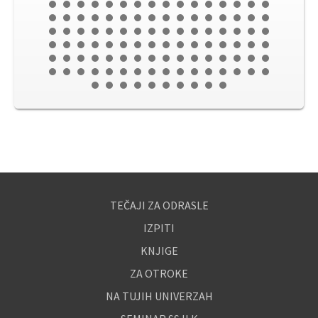
TEČAJI ZA ODRASLE
IZPITI
KNJIGE
ZA OTROKE
NA TUJIH UNIVERZAH