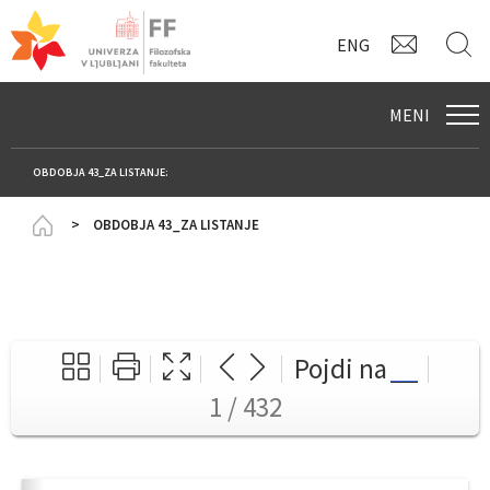
KONTAK
I
ENG
MENI
OBDOBJA 43_ZA LISTANJE:
Homepage
OBDOBJA 43_ZA LISTANJE
Pojdi na
1 / 432