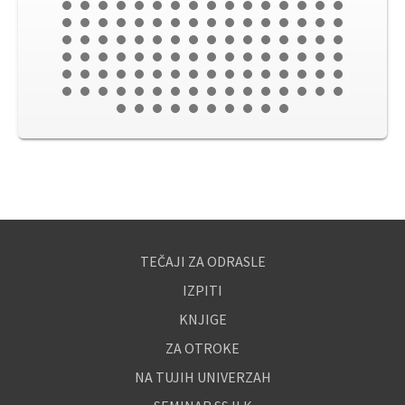
TEČAJI ZA ODRASLE
IZPITI
KNJIGE
ZA OTROKE
NA TUJIH UNIVERZAH