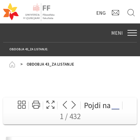
KONTAK
I
ENG
MENI
OBDOBJA 43_ZA LISTANJE:
Homepage
OBDOBJA 43_ZA LISTANJE
Pojdi na
1 / 432