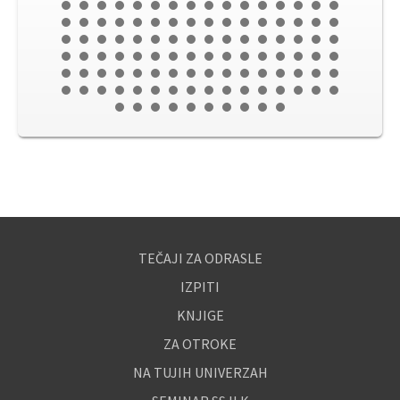
TEČAJI ZA ODRASLE
IZPITI
KNJIGE
ZA OTROKE
NA TUJIH UNIVERZAH