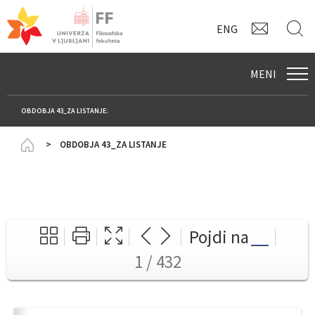
KONTAK
I
ENG
MENI
OBDOBJA 43_ZA LISTANJE:
Homepage
OBDOBJA 43_ZA LISTANJE
Pojdi na
1 / 432