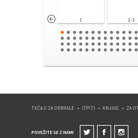
1
2-3
TEČAJI ZA ODRASLE
IZPITI
KNJIGE
ZA O
Twitter
Facebook
Ins
POVEŽITE SE Z NAMI