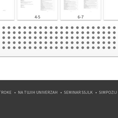
4-5
6-7
TROKE
NA TUJIH UNIVERZAH
SEMINAR SSJLK
SIMPOZIJ
tagram