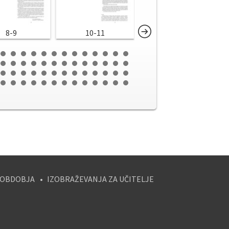
8-9
10-11
12-13
 OBDOBJA
IZOBRAŽEVANJA ZA UČITELJE