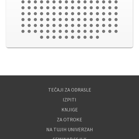
TEČAJI ZA ODRASLE
IZPITI
KNJIGE
ZA OTROKE
NA TUJIH UNIVERZAH