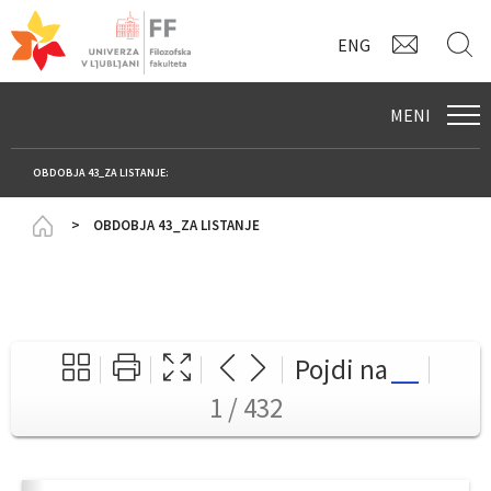
KONTAK
I
ENG
MENI
OBDOBJA 43_ZA LISTANJE:
Homepage
OBDOBJA 43_ZA LISTANJE
Pojdi na
1 / 432