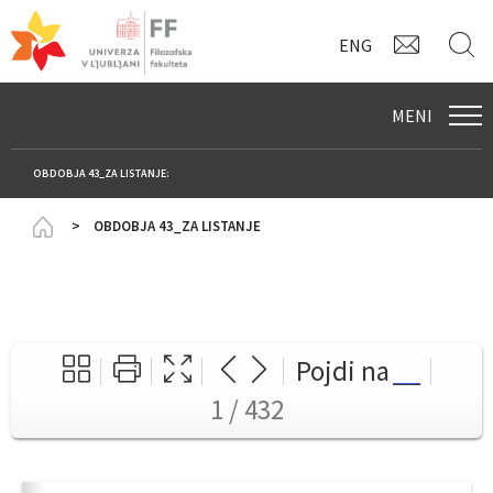
KONTAK
I
ENG
MENI
OBDOBJA 43_ZA LISTANJE:
Homepage
OBDOBJA 43_ZA LISTANJE
Pojdi na
1 / 432