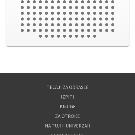
TEČAJI ZA ODRASLE
IZPITI
KNJIGE
ZA OTROKE
NA TUJIH UNIVERZAH