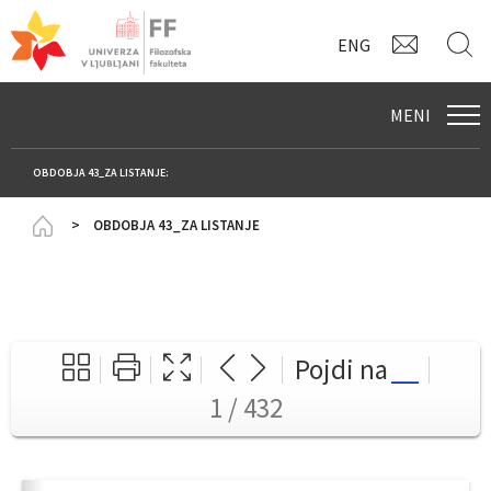
KONTAK
I
ENG
MENI
OBDOBJA 43_ZA LISTANJE:
Homepage
OBDOBJA 43_ZA LISTANJE
Pojdi na
1 / 432