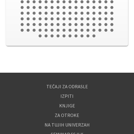
TEČAJI ZA ODRASLE
IZPITI
KNJIGE
ZA OTROKE
NA TUJIH UNIVERZAH