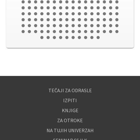
TEČAJI ZA ODRASLE
IZPITI
KNJIGE
ZA OTROKE
NA TUJIH UNIVERZAH