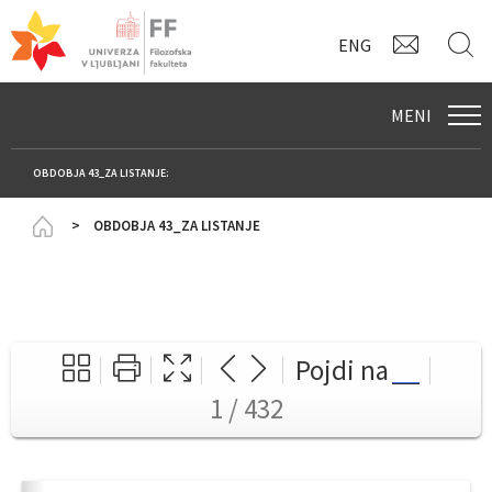
KONTAK
I
ENG
MENI
OBDOBJA 43_ZA LISTANJE:
Homepage
OBDOBJA 43_ZA LISTANJE
Pojdi na
1 / 432