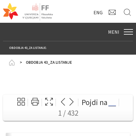
KONTAK
I
ENG
MENI
OBDOBJA 43_ZA LISTANJE:
Homepage
OBDOBJA 43_ZA LISTANJE
Pojdi na
1 / 432