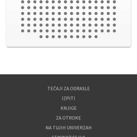
TEČAJI ZA ODRASLE
IZPITI
KNJIGE
ZA OTROKE
NA TUJIH UNIVERZAH