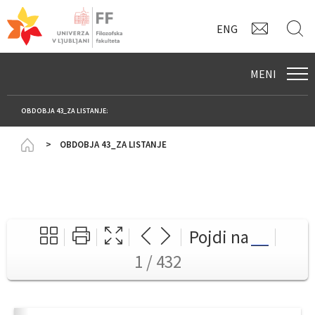
KONTAK
I
ENG
MENI
OBDOBJA 43_ZA LISTANJE:
Homepage
OBDOBJA 43_ZA LISTANJE
Pojdi na
1 / 432