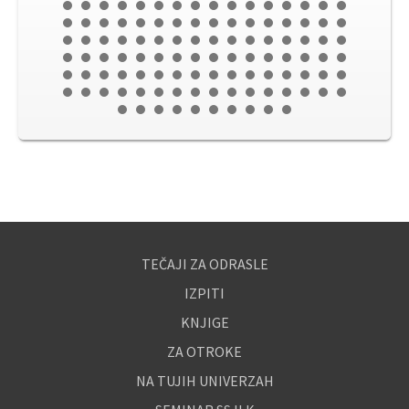
TEČAJI ZA ODRASLE
IZPITI
KNJIGE
ZA OTROKE
NA TUJIH UNIVERZAH