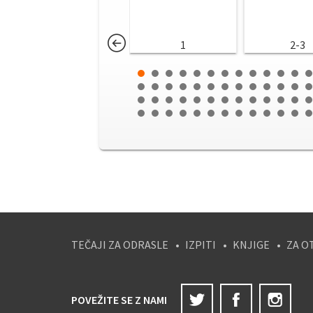
1
2-3
TEČAJI ZA ODRASLE
IZPITI
KNJIGE
ZA O
Twitter
Facebook
Ins
POVEŽITE SE Z NAMI