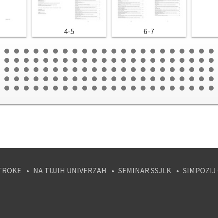
4-5
6-7
TROKE
NA TUJIH UNIVERZAH
SEMINAR SSJLK
SIMPOZIJ
tagram