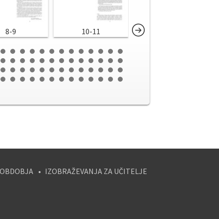
8-9
10-11
12-13
 OBDOBJA
IZOBRAŽEVANJA ZA UČITELJE