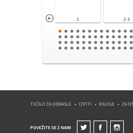
1
2-3
TEČAJI ZA ODRASLE
IZPITI
KNJIGE
ZA O
Twitter
Facebook
Ins
POVEŽITE SE Z NAMI