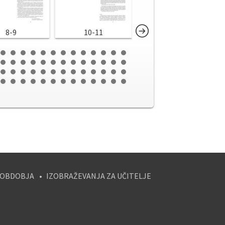
8-9
10-11
12-13
 OBDOBJA
IZOBRAŽEVANJA ZA UČITELJE