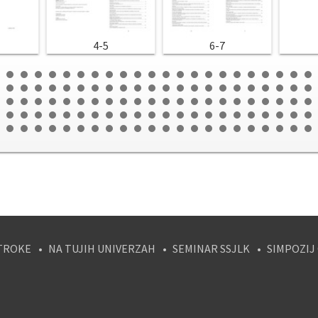
4-5
6-7
TROKE
NA TUJIH UNIVERZAH
SEMINAR SSJLK
SIMPOZIJ
tagram