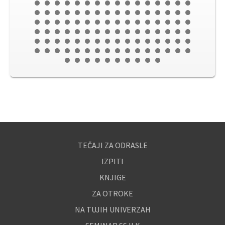
TEČAJI ZA ODRASLE
IZPITI
KNJIGE
ZA OTROKE
NA TUJIH UNIVERZAH