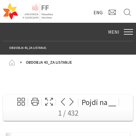
KONTAK
I
ENG
MENI
OBDOBJA 43_ZA LISTANJE:
Homepage
OBDOBJA 43_ZA LISTANJE
Pojdi na
1 / 432