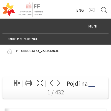
KONTAK
I
ENG
MENI
OBDOBJA 43_ZA LISTANJE:
Homepage
OBDOBJA 43_ZA LISTANJE
Pojdi na
1 / 432