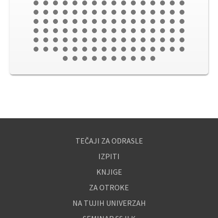
TEČAJI ZA ODRASLE
IZPITI
KNJIGE
ZA OTROKE
NA TUJIH UNIVERZAH