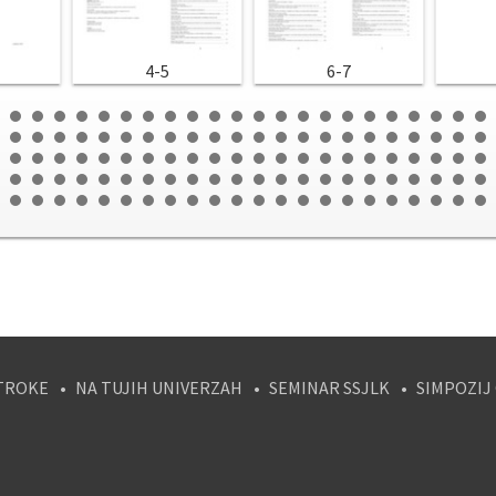
4-5
6-7
TROKE
NA TUJIH UNIVERZAH
SEMINAR SSJLK
SIMPOZIJ
tagram