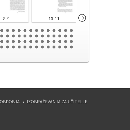
8-9
10-11
12-13
 OBDOBJA
IZOBRAŽEVANJA ZA UČITELJE