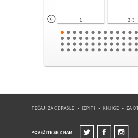
1
2-3
TEČAJI ZA ODRASLE
IZPITI
KNJIGE
ZA O
Twitter
Facebook
Ins
POVEŽITE SE Z NAMI