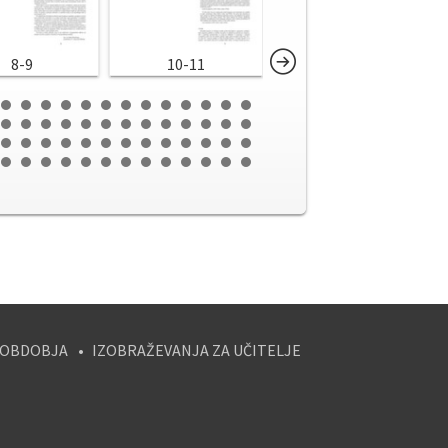
8-9
10-11
12-13
 OBDOBJA
IZOBRAŽEVANJA ZA UČITELJE