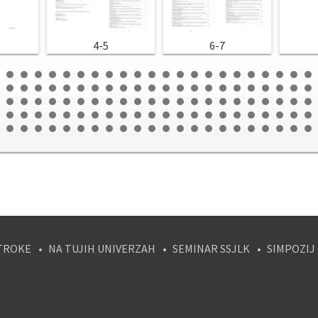
4-5
6-7
TROKE
NA TUJIH UNIVERZAH
SEMINAR SSJLK
SIMPOZIJ
tagram