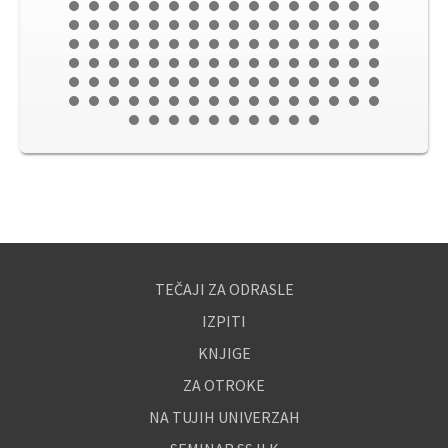
TEČAJI ZA ODRASLE
IZPITI
KNJIGE
ZA OTROKE
NA TUJIH UNIVERZAH