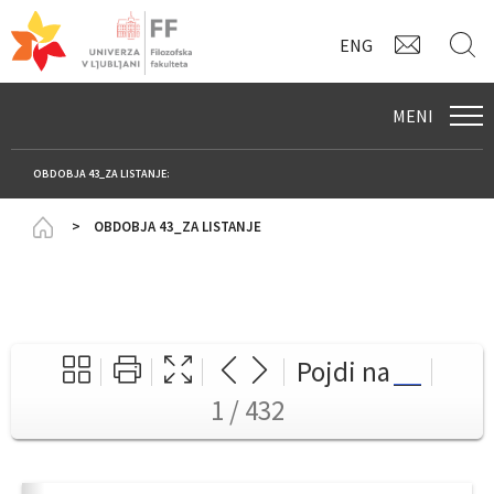
KONTAK
I
ENG
MENI
OBDOBJA 43_ZA LISTANJE:
Homepage
OBDOBJA 43_ZA LISTANJE
Pojdi na
1 / 432