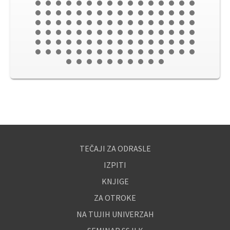
TEČAJI ZA ODRASLE
IZPITI
KNJIGE
ZA OTROKE
NA TUJIH UNIVERZAH