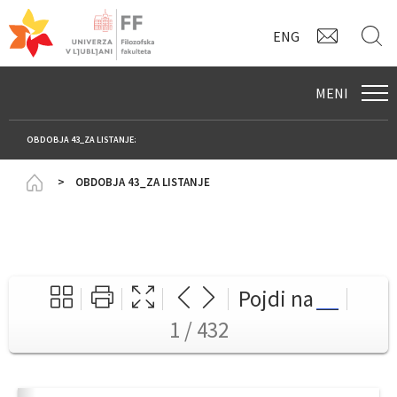
KONTAK
I
ENG
MENI
OBDOBJA 43_ZA LISTANJE:
Homepage
OBDOBJA 43_ZA LISTANJE
Pojdi na
1 / 432