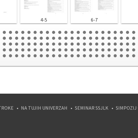
4-5
6-7
TROKE
NA TUJIH UNIVERZAH
SEMINAR SSJLK
SIMPOZIJ
tagram