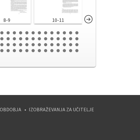
8-9
10-11
12-13
 OBDOBJA
IZOBRAŽEVANJA ZA UČITELJE