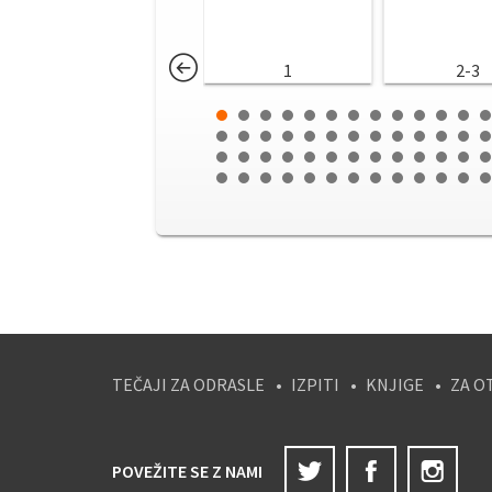
1
2-3
TEČAJI ZA ODRASLE
IZPITI
KNJIGE
ZA O
Twitter
Facebook
Ins
POVEŽITE SE Z NAMI