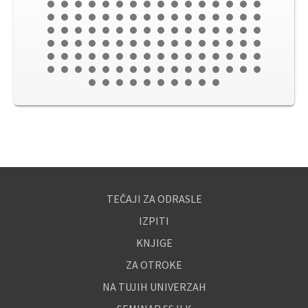
TEČAJI ZA ODRASLE
IZPITI
KNJIGE
ZA OTROKE
NA TUJIH UNIVERZAH