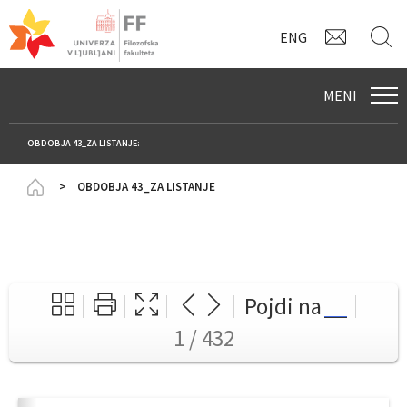
KONTAK
I
ENG
MENI
OBDOBJA 43_ZA LISTANJE:
Homepage
OBDOBJA 43_ZA LISTANJE
Pojdi na
1 / 432