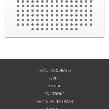
TEČAJI ZA ODRASLE
IZPITI
KNJIGE
ZA OTROKE
NA TUJIH UNIVERZAH