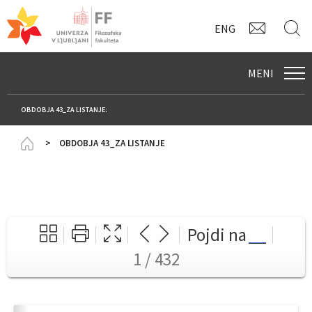
KONTAK
I
ENG
MENI
OBDOBJA 43_ZA LISTANJE:
Homepage
OBDOBJA 43_ZA LISTANJE
Pojdi na
1 / 432