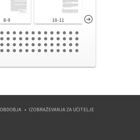
8-9
10-11
12-13
 OBDOBJA
IZOBRAŽEVANJA ZA UČITELJE