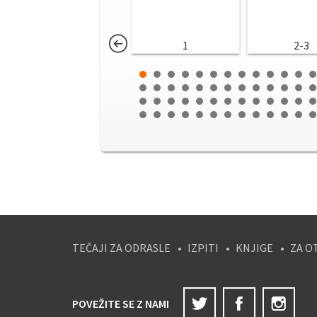
1
2-3
TEČAJI ZA ODRASLE
IZPITI
KNJIGE
ZA O
Twitter
Facebook
Ins
POVEŽITE SE Z NAMI