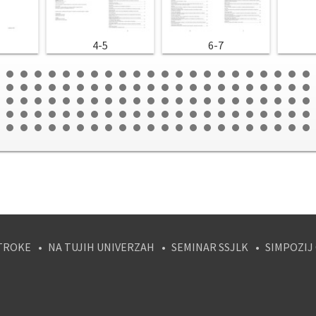
4-5
6-7
TROKE
NA TUJIH UNIVERZAH
SEMINAR SSJLK
SIMPOZIJ
tagram