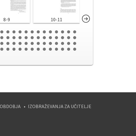
8-9
10-11
12-13
 OBDOBJA
IZOBRAŽEVANJA ZA UČITELJE