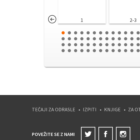
1
2-3
TEČAJI ZA ODRASLE
IZPITI
KNJIGE
ZA O
Twitter
Facebook
Ins
POVEŽITE SE Z NAMI