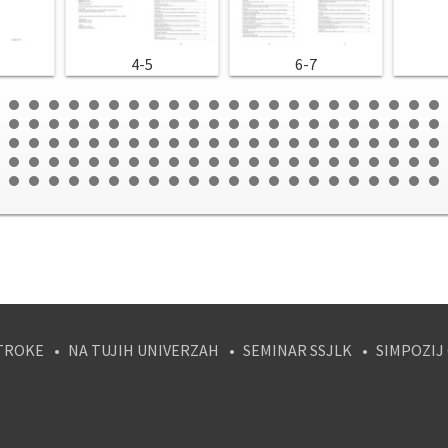
4-5
6-7
TROKE
NA TUJIH UNIVERZAH
SEMINAR SSJLK
SIMPOZIJ
tagram