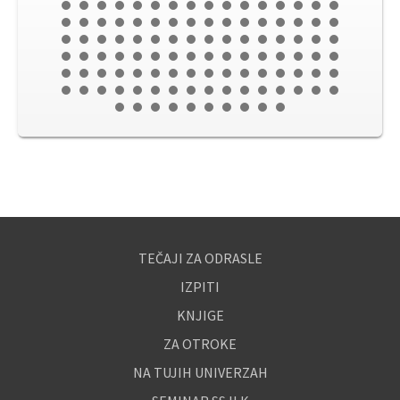
TEČAJI ZA ODRASLE
IZPITI
KNJIGE
ZA OTROKE
NA TUJIH UNIVERZAH