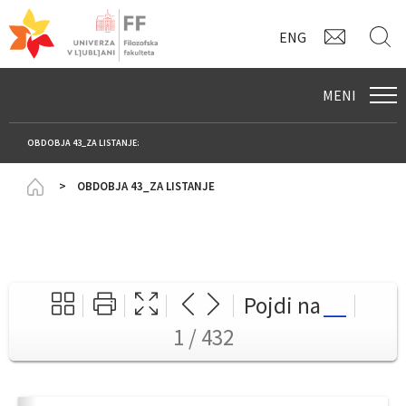
KONTAK
I
ENG
MENI
OBDOBJA 43_ZA LISTANJE:
Homepage
OBDOBJA 43_ZA LISTANJE
Pojdi na
1 / 432