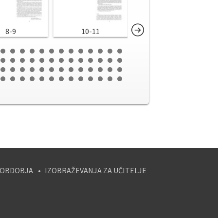
8-9
10-11
12-13
 OBDOBJA
IZOBRAŽEVANJA ZA UČITELJE