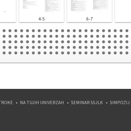
4-5
6-7
TROKE
NA TUJIH UNIVERZAH
SEMINAR SSJLK
SIMPOZIJ
tagram