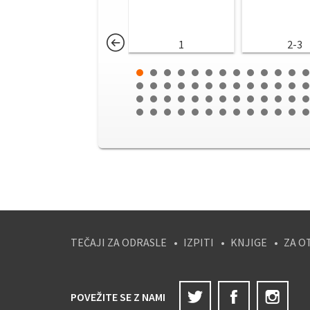
1
2-3
TEČAJI ZA ODRASLE
IZPITI
KNJIGE
ZA O
Twitter
Facebook
Ins
POVEŽITE SE Z NAMI