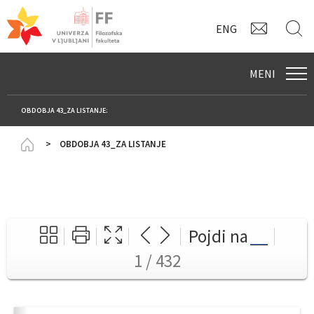
KONTAK
I
ENG
MENI
OBDOBJA 43_ZA LISTANJE:
Homepage
OBDOBJA 43_ZA LISTANJE
Pojdi na
1 / 432