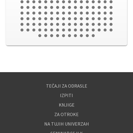
TEČAJI ZA ODRASLE
IZPITI
KNJIGE
ZA OTROKE
NA TUJIH UNIVERZAH