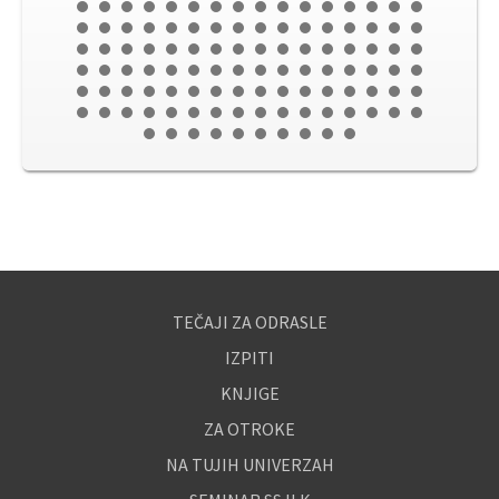
TEČAJI ZA ODRASLE
IZPITI
KNJIGE
ZA OTROKE
NA TUJIH UNIVERZAH