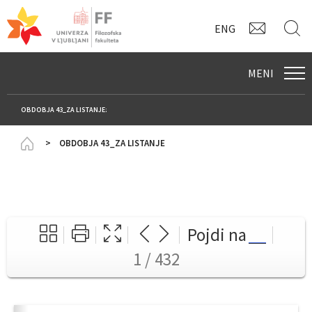
KONTAK
I
ENG
MENI
OBDOBJA 43_ZA LISTANJE:
Homepage
OBDOBJA 43_ZA LISTANJE
Pojdi na
1 / 432