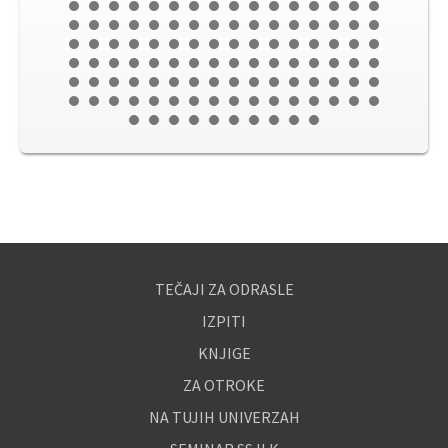
TEČAJI ZA ODRASLE
IZPITI
KNJIGE
ZA OTROKE
NA TUJIH UNIVERZAH