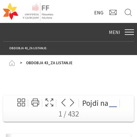
KONTAK
I
ENG
MENI
OBDOBJA 43_ZA LISTANJE:
Homepage
OBDOBJA 43_ZA LISTANJE
Pojdi na
1 / 432