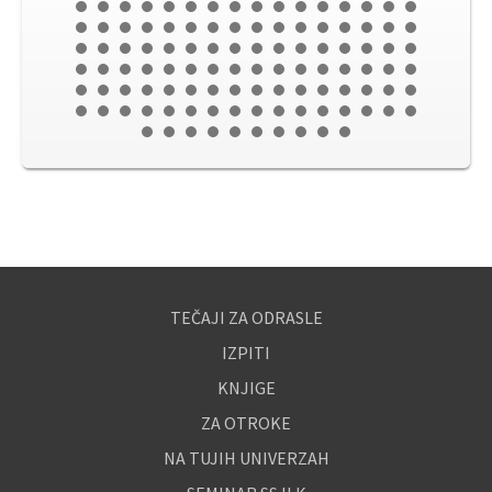
TEČAJI ZA ODRASLE
IZPITI
KNJIGE
ZA OTROKE
NA TUJIH UNIVERZAH