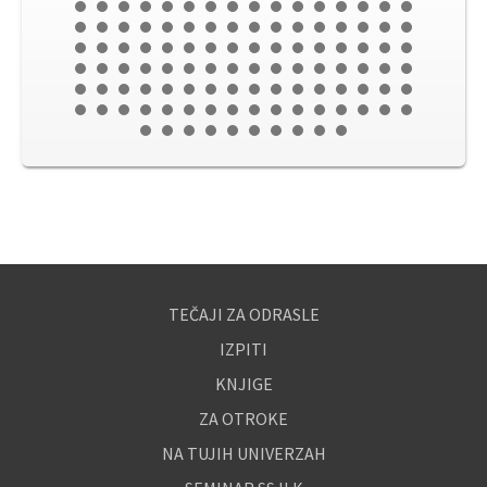
TEČAJI ZA ODRASLE
IZPITI
KNJIGE
ZA OTROKE
NA TUJIH UNIVERZAH