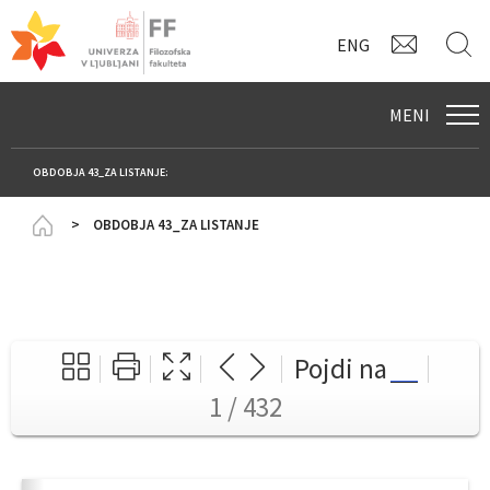
KONTAK
I
ENG
MENI
OBDOBJA 43_ZA LISTANJE:
Homepage
OBDOBJA 43_ZA LISTANJE
Pojdi na
1 / 432