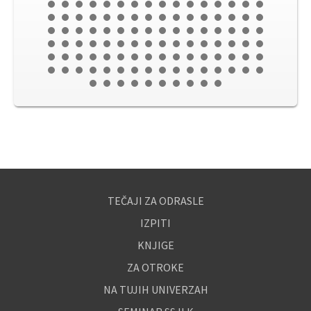
TEČAJI ZA ODRASLE
IZPITI
KNJIGE
ZA OTROKE
NA TUJIH UNIVERZAH