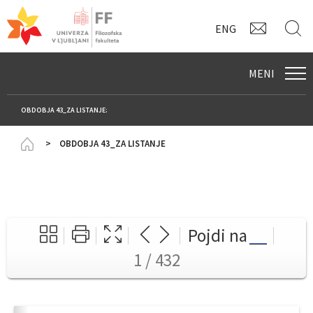
KONTAK
I
ENG
MENI
OBDOBJA 43_ZA LISTANJE:
Homepage
OBDOBJA 43_ZA LISTANJE
Pojdi na
1 / 432