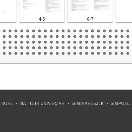
4-5
6-7
TROKE
NA TUJIH UNIVERZAH
SEMINAR SSJLK
SIMPOZIJ
tagram