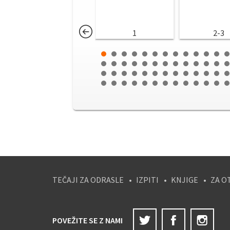
1
2-3
TEČAJI ZA ODRASLE
IZPITI
KNJIGE
ZA O
Twitter
Facebook
Ins
POVEŽITE SE Z NAMI