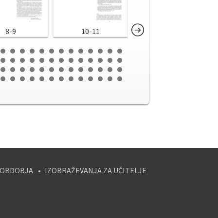
8-9
10-11
12-13
 OBDOBJA
IZOBRAŽEVANJA ZA UČITELJE