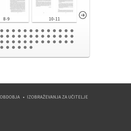
8-9
10-11
12-13
 OBDOBJA
IZOBRAŽEVANJA ZA UČITELJE