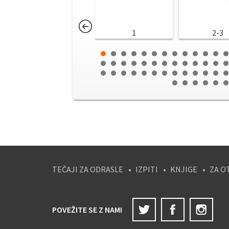
1
2-3
TEČAJI ZA ODRASLE
IZPITI
KNJIGE
ZA O
Twitter
Facebook
Ins
POVEŽITE SE Z NAMI