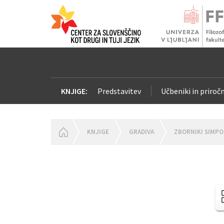
KNJIGE:
Predstavitev
Učbeniki in priročn
HOMEPAGE
KNJIGE
GRADIVA
ZBORNIKI SIMPO