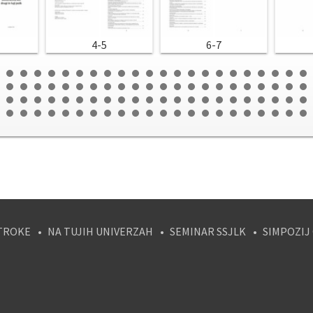
4-5
6-7
TROKE
NA TUJIH UNIVERZAH
SEMINAR SSJLK
SIMPOZIJ
tagram