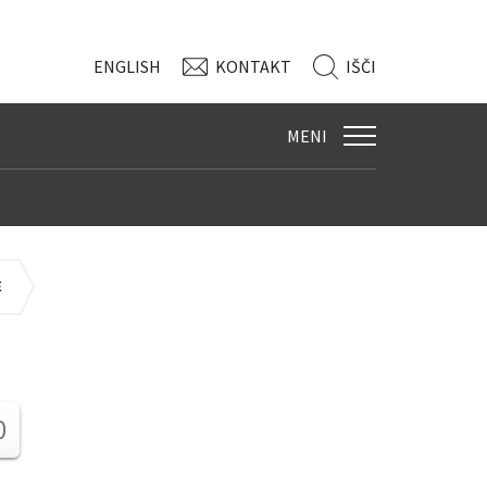
ENG
LISH
KONTAKT
IŠČI
MENI
E
0