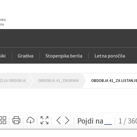
iki
Gradiva
Stopenjska berila
Letna poročila
ZIJA OBDOBJA
OBDOBJA 41_ZBORNIK
OBDOBJA 41_ZA LISTANJ
Pojdi na
1 / 36